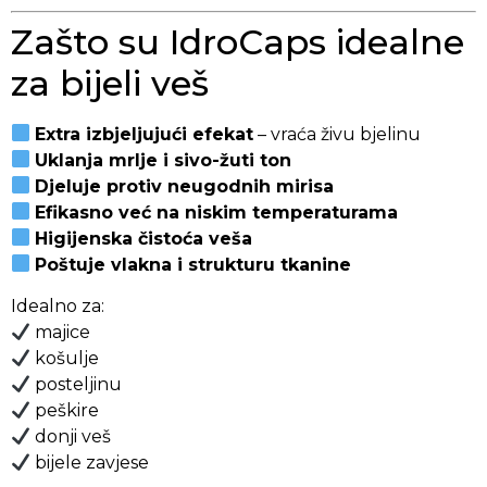
Zašto su IdroCaps idealne
za bijeli veš
Extra izbjeljujući efekat
– vraća živu bjelinu
Uklanja mrlje i sivo-žuti ton
Djeluje protiv neugodnih mirisa
Efikasno već na niskim temperaturama
Higijenska čistoća veša
Poštuje vlakna i strukturu tkanine
Idealno za:
majice
košulje
posteljinu
peškire
donji veš
bijele zavjese