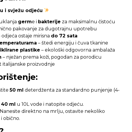
u i svježu odjeću
uklanja
germ
e i
bakterije
za maksimalnu čistoću
ično pakovanje za dugotrajnu upotrebu
 odjeća ostaje mirisna
do 72 sata
 temperaturama
– štedi energiju i čuva tkanine
klirane plastike
– ekološki odgovorna ambalaža
n
– nježan prema koži, pogodan za porodicu
t italijanske proizvodnje
rištenje:
stite
50 ml
deterdženta za standardno punjenje (4-
e
40 ml
u 10L vode i natopite odjeću.
 Nanesite direktno na mrlju, ostavite nekoliko
i obično.
?