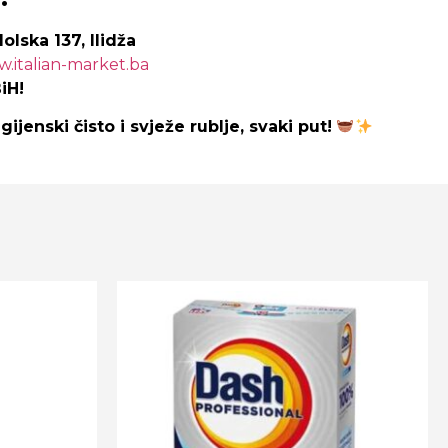
olska 137, Ilidža
.italian-market.ba
iH!
ijenski čisto i svježe rublje, svaki put!