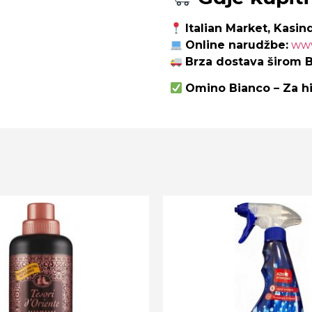
Italian Market, Kasind
Online narudžbe:
www
Brza dostava širom B
Omino Bianco – Za hig