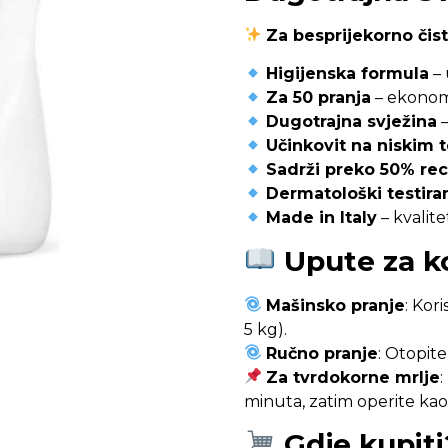
Za besprijekorno čist
Higijenska formula
– 
Za 50 pranja
– ekonom
Dugotrajna svježina
–
Učinkovit na niskim
Sadrži preko 50% reci
Dermatološki testira
Made in Italy
– kvalite
Upute za ko
Mašinsko pranje
: Kori
5 kg).
Ručno pranje
: Otopit
Za tvrdokorne mrlje
:
minuta, zatim operite kao 
Gdje kupiti