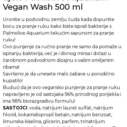
Vegan Wash 500 ml
Uronite u podvodnu zemlju čuda kada dopunite
bocu za pranje ruku kako biste isprali bakterije s
Palmolive Aquarium tekućim sapunom za pranje
ruku!
Ovo punjenje za ručno pranje ne samo da pomaže u
ispiranju bakterija, već je i divnog mirisa i dolazi u
čarobnom podvodnom dizajnu s vašim omiljenim
ribama!
Savršeno je da unesete malo zabave u porodično
kupatilo!
Budući da je ovo vegansko punjenje za pranje ruku
napravljeno je od sastojaka 96% prirodnog porijekla i
ima 98% biorazgradivu formulu!
SASTOJCI
: voda, natrijum lauret sulfat, natrijum
hlorid, kokamidopropil betain, natrijum benzoat,
limunska kiselina, glicerin, parfem, trinatrijum