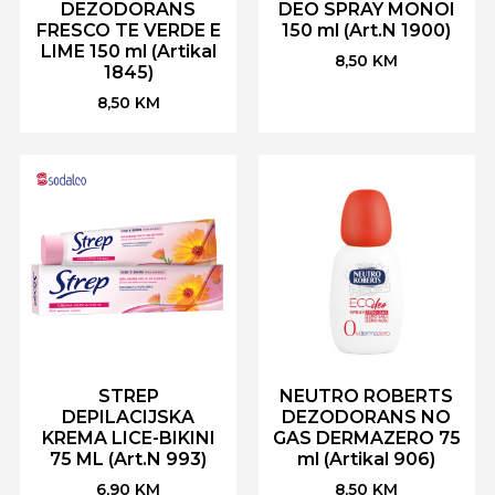
DEZODORANS
DEO SPRAY MONOI
FRESCO TE VERDE E
150 ml (Art.N 1900)
LIME 150 ml (Artikal
8,50
KM
1845)
8,50
KM
STREP
NEUTRO ROBERTS
DEPILACIJSKA
DEZODORANS NO
KREMA LICE-BIKINI
GAS DERMAZERO 75
75 ML (Art.N 993)
ml (Artikal 906)
6,90
KM
8,50
KM