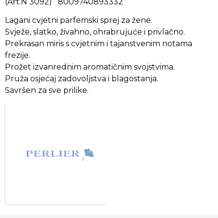
(Art.N 3092) 8009740893332
Lagani cvjetni parfemski sprej za žene.
Svježe, slatko, živahno, ohrabrujuće i privlačno.
Prekrasan miris s cvjetnim i tajanstvenim notama
frezije.
Prožet izvanrednim aromatičnim svojstvima.
Pruža osjećaj zadovoljstva i blagostanja.
Savršen za sve prilike.