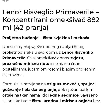
Lenor Risveglio Primaverile –
Koncentrirani omekšivač 882
ml (42 pranja)
Proljetno buđenje – čista svježina i mekoća
Unesite osjećaj svježe opranog rublja i čistog
proljetnog zraka u svoj dom uz
Lenor Risveglio
Primaverile
. Ovaj omekšivač donosi
svježu,
prozračnu mirisnu notu
inspirisanu čistim
posteljinama, jutarnjom rosom i blagim proljetnim
cvjetovima.
Formula je razvijena da
osigura mekoću, spriječi
gužvanje i olakša peglanje
, dok nježan parfem
ostaje na tkaninama i do
jedne sedmice
. Savršeno
za one koji vole
čistu, urednu i mirisnu odjeću
bez