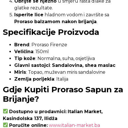
Obrijte se nježno
u smjeru rasta dlake za
glatke rezultate.
Isperite lice
hladnom vodom i završite sa
Proraso balzamom nakon brijanja
.
Specifikacije Proizvoda
Brend
: Proraso Firenze
Veličina
: 150ml
Tip kože
: Normalna, suha, osjetljiva
Glavni sastojci
:
Sandalovina, shea maslac
Miris
: Topao, muževan miris sandalovine
Zemlja porijekla
: Italija
Gdje Kupiti Proraso Sapun za
Brijanje?
Dostupno u prodavnici:
Italian Market,
Kasindolska 137, Ilidža
Poručite online:
www.italian-market.ba