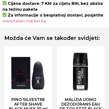
Cijena dostave:
7 KM za cijelu BiH, bez obzira
na težinu paketa
Za informacije o besplatnoj dostavi, posjetite
www.italian-market.ba
Možda će Vam se također svidjeti:
PINO SILVESTRE
MALIZIA UOMO
AFTER SHAVE
DEZODORANS EAU
BLACK MUSK 75 ml
DE TOILETTE BLACK