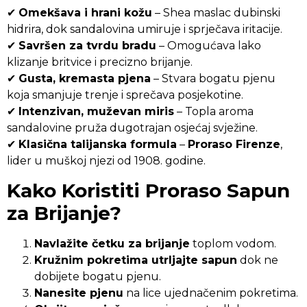
✔
Omekšava i hrani kožu
– Shea maslac dubinski
hidrira, dok sandalovina umiruje i sprječava iritacije.
✔
Savršen za tvrdu bradu
– Omogućava lako
klizanje britvice i precizno brijanje.
✔
Gusta, kremasta pjena
– Stvara bogatu pjenu
koja smanjuje trenje i sprečava posjekotine.
✔
Intenzivan, muževan miris
– Topla aroma
sandalovine pruža dugotrajan osjećaj svježine.
✔
Klasična talijanska formula
–
Proraso Firenze
,
lider u muškoj njezi od 1908. godine.
Kako Koristiti Proraso Sapun
za Brijanje?
Navlažite četku za brijanje
toplom vodom.
Kružnim pokretima utrljajte sapun
dok ne
dobijete bogatu pjenu.
Nanesite pjenu
na lice ujednačenim pokretima.