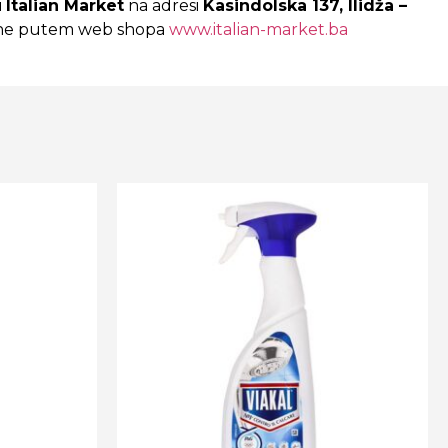
i
Italian Market
na adresi
Kasindolska 137, Ilidža –
nline putem web shopa
www.italian-market.ba