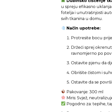
Dubinsko čišćenje tk
u spreju efikasno uklanja
fotelja i unutrašnjosti au
svih tkanina u domu.
Način upotrebe:
Protresite bocu prij
Držeći sprej okrenut
ravnomjerno po povr
Ostavite pjenu da dj
Obrišite čistom i s
Ostavite da se površi
Pakovanje: 300 ml
Miris: Svjež, neutraliz
Pogodno za: tepihe, ta