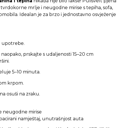
anina i tepiha
nikada nije bilo lakše! Pulisvelt pjena
 tvrdokorne mrlje i neugodne mirise s tepiha, sofa,
tomobila. Idealan je za brzo i jednostavno osvježenje
e upotrebe.
 naopako, prskajte s udaljenosti 15–20 cm
šini.
eluje 5–10 minuta.
uhom krpom.
na osuši na zraku.
uje neugodne mirise
pacirani namještaj, unutrašnjost auta