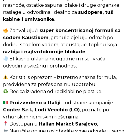
masnoće, ostatke sapuna, dlake i druge organske
–
Super
naslage u odvodima. Idealno za
sudopere, tuš
koncentrat
kabine i umivaonike
.
za
odčepljivanje
Zahvaljujući
super koncentrisanoj formuli sa
odvoda
sodom kaustikom
, granule djeluju odmah po
250
g
dodiru s toplom vodom, otpuštajući toplinu koja
razbija i najtvrdokornije blokade
.
Efikasno uklanja neugodne mirise i vraća
odvodima svježinu i prohodnost.
Koristiti s oprezom – izuzetno snažna formula,
predviđena za profesionalnu upotrebu.
Bočica izrađena od reciklabilne plastike.
Proizvedeno u Italiji
– od strane kompanije
Conter S.r.l., Lodi Vecchio (LO)
, poznate po
vrhunskim hemijskim rješenjima.
Dostupan u
Italian Market Sarajevo
,
Naručite online i oslobodite svoje odvode u samo