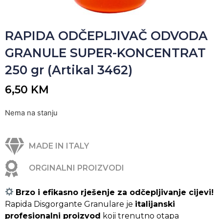
RAPIDA ODČEPLJIVAČ ODVODA
GRANULE SUPER-KONCENTRAT
250 gr (Artikal 3462)
6,50
KM
Nema na stanju
MADE IN ITALY
ORGINALNI PROIZVODI
Brzo i efikasno rješenje za odčepljivanje cijevi!
Rapida
Rapida Disgorgante Granulare je
italijanski
Disgorgante
profesionalni proizvod
koji trenutno otapa
Granulare