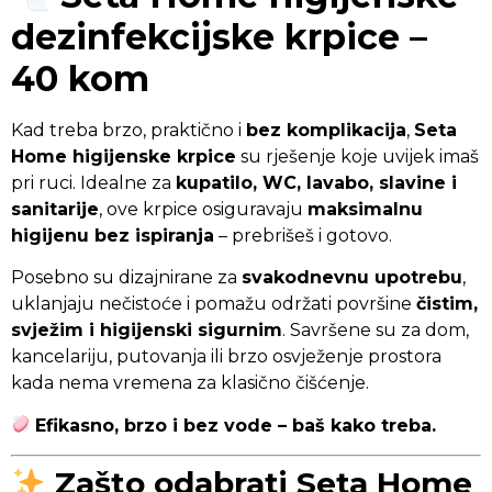
dezinfekcijske krpice –
40 kom
Kad treba brzo, praktično i
bez komplikacija
,
Seta
Home higijenske krpice
su rješenje koje uvijek imaš
pri ruci. Idealne za
kupatilo, WC, lavabo, slavine i
sanitarije
, ove krpice osiguravaju
maksimalnu
higijenu bez ispiranja
– prebrišeš i gotovo.
Posebno su dizajnirane za
svakodnevnu upotrebu
,
uklanjaju nečistoće i pomažu održati površine
čistim,
svježim i higijenski sigurnim
. Savršene su za dom,
kancelariju, putovanja ili brzo osvježenje prostora
kada nema vremena za klasično čišćenje.
Efikasno, brzo i bez vode – baš kako treba.
Zašto odabrati Seta Home