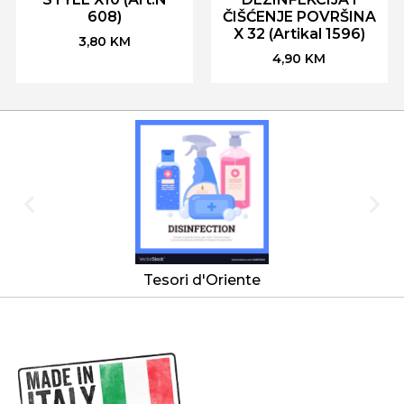
608)
ČIŠĆENJE POVRŠINA
X 32 (Artikal 1596)
3,80
KM
4,90
KM
Tesori d'Oriente