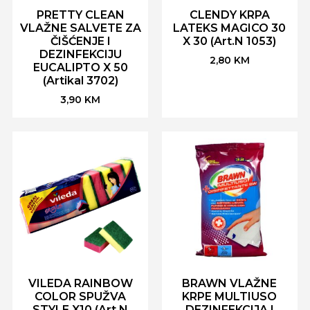
PRETTY CLEAN
CLENDY KRPA
VLAŽNE SALVETE ZA
LATEKS MAGICO 30
ČIŠĆENJE I
X 30 (Art.N 1053)
DEZINFEKCIJU
2,80
KM
EUCALIPTO X 50
(Artikal 3702)
3,90
KM
VILEDA RAINBOW
BRAWN VLAŽNE
COLOR SPUŽVA
KRPE MULTIUSO
STYLE X10 (Art.N
DEZINFEKCIJA I