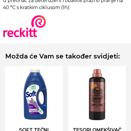
u pretinac za deterdžent i obavite prazno pranje na
40 °C s kratkim ciklusom (1h).
Možda će Vam se također svidjeti:
SOFT TEČNI
TESORI OMEKŠIVAČ