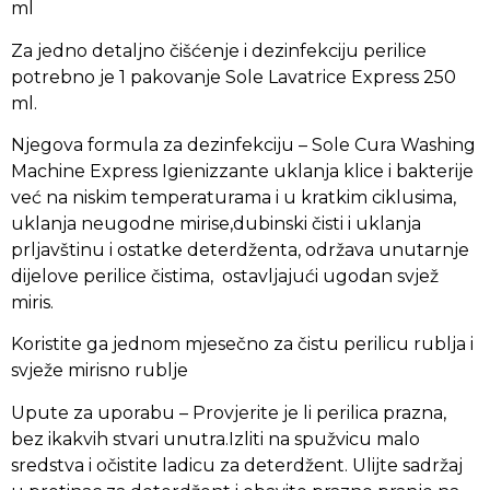
ml
Za jedno detaljno čišćenje i dezinfekciju perilice
potrebno je 1 pakovanje Sole Lavatrice Express 250
ml.
Njegova formula za dezinfekciju – Sole Cura Washing
Machine Express Igienizzante uklanja klice i bakterije
već na niskim temperaturama i u kratkim ciklusima,
uklanja neugodne mirise,dubinski čisti i uklanja
prljavštinu i ostatke deterdženta, održava unutarnje
dijelove perilice čistima, ostavljajući ugodan svjež
miris.
Koristite ga jednom mjesečno za čistu perilicu rublja i
svježe mirisno rublje
Upute za uporabu – Provjerite je li perilica prazna,
bez ikakvih stvari unutra.Izliti na spužvicu malo
sredstva i očistite ladicu za deterdžent. Ulijte sadržaj