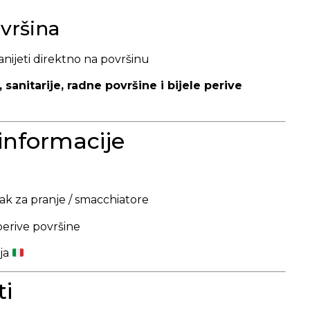
vršina
 nanijeti direktno na površinu
, sanitarije, radne površine i bijele perive
informacije
ak za pranje / smacchiatore
 perive površine
ija
ti