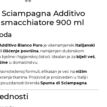
 Sciampagna Additivo
 smacchiatore 900 ml
voda
dditivo Bianco Puro
je višenamjenski
italijanski
i čišćenje površina
, namijenjen dubinskom
bjeline i higijenskoj čistoći. Idealan je za
bijeli veš
,
šine
u domaćinstvu.
uravnoteženoj formuli, efikasan je već na
nižim
ećenja tkanina. Proizvod je proizveden u Italiji i
 i pouzdanosti brenda
Spuma di Sciampagna
.
ednosti