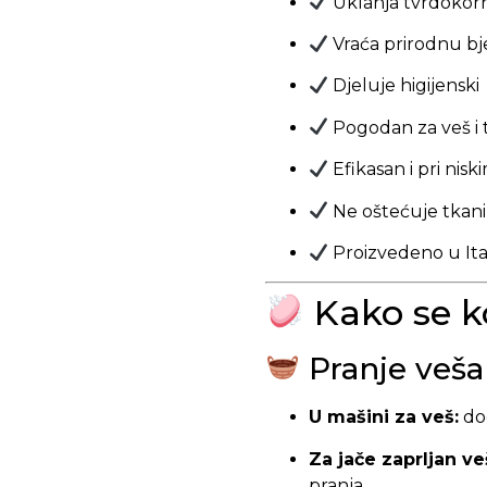
Uklanja tvrdokor
Vraća prirodnu bje
Djeluje higijenski
Pogodan za veš i 
Efikasan i pri ni
Ne oštećuje tkan
Proizvedeno u Ital
Kako se ko
Pranje veša
U mašini za veš:
do
Za jače zaprljan ve
pranja