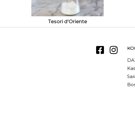
Tesori d'Oriente
KO
DA
Kas
Sar
Bos