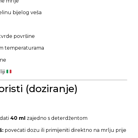
ne mrlje
linu bijelog veša
tvrde površine
skim temperaturama
ine
iji
risti (doziranje)
dati
40 ml
zajedno s deterdžentom
š:
povećati dozu ili primijeniti direktno na mrlju prije