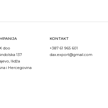
MPANIJA
KONTAKT
X doo
+387 61 965 601
indolska 137
dax.export@gmail.com
ajevo, Ilidža
na i Hercegovina