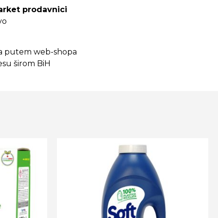
arket prodavnici
vo
na putem web-shopa
su širom BiH