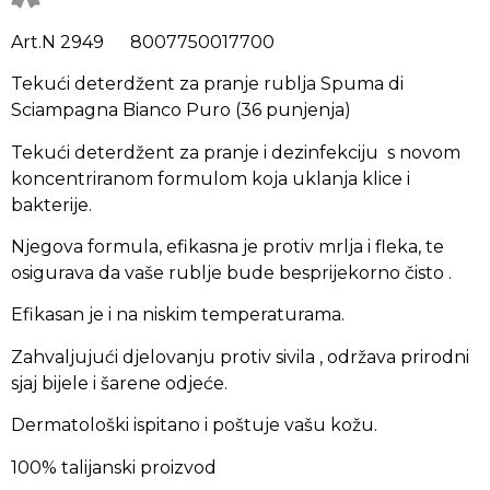
Art.N 2949 8007750017700
Tekući deterdžent za pranje rublja Spuma di
Sciampagna Bianco Puro (36 punjenja)
Tekući deterdžent za pranje i dezinfekciju s novom
koncentriranom formulom koja uklanja klice i
bakterije.
Njegova formula, efikasna je protiv mrlja i fleka, te
osigurava da vaše rublje bude besprijekorno čisto .
Efikasan je i na niskim temperaturama.
Zahvaljujući djelovanju protiv sivila , održava prirodni
sjaj bijele i šarene odjeće.
Dermatološki ispitano i poštuje vašu kožu.
100% talijanski proizvod