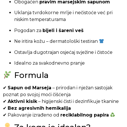
Obogaćen
pravim marsejskim sapunom
Uklanja tvrdokorne mrlje i nečistoće već pri
niskim temperaturama
Pogodan za
bijeli i šareni veš
Ne iritira kožu – dermatološki testiran
Ostavlja dugotrajan osjećaj svježine i čistoće
Idealno za svakodnevno pranje
Formula
✔
Sapun od Marseja
– prirodan i nježan sastojak
poznat po svojoj moći čišćenja
✔
Aktivni kisik
– higijenski čisti i dezinfikuje tkanine
✔
Bez agresivnih hemikalija
✔ Pakovanje izrađeno od
reciklabilnog papira