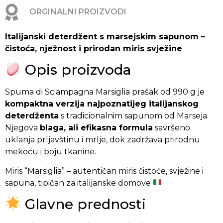
ORGINALNI PROIZVODI
Spuma
Italijanski deterdžent s marsejskim sapunom –
di
čistoća, nježnost i prirodan miris svježine
Sciampagna
Marsiglia
Opis proizvoda
–
praškasti
deterdžent
Spuma di Sciampagna Marsiglia prašak od 990 g je
990
kompaktna verzija najpoznatijeg italijanskog
g
deterdženta
s tradicionalnim sapunom od Marseja.
(22
Njegova
blaga, ali efikasna formula
savršeno
pranja)
uklanja prljavštinu i mrlje, dok zadržava prirodnu
mekoću i boju tkanine.
Miris “Marsiglia” – autentičan miris čistoće, svježine i
sapuna, tipičan za italijanske domove
Glavne prednosti