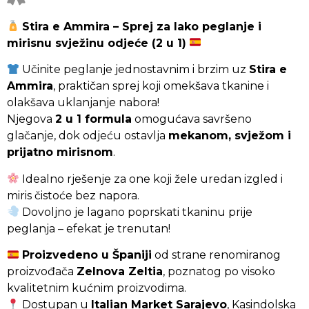
Stira e Ammira – Sprej za lako peglanje i
mirisnu svježinu odjeće (2 u 1)
Učinite peglanje jednostavnim i brzim uz
Stira e
Ammira
, praktičan sprej koji omekšava tkanine i
olakšava uklanjanje nabora!
Njegova
2 u 1 formula
omogućava savršeno
glačanje, dok odjeću ostavlja
mekanom, svježom i
prijatno mirisnom
.
Idealno rješenje za one koji žele uredan izgled i
miris čistoće bez napora.
Dovoljno je lagano poprskati tkaninu prije
peglanja – efekat je trenutan!
Proizvedeno u Španiji
od strane renomiranog
proizvođača
Zelnova Zeltia
, poznatog po visoko
kvalitetnim kućnim proizvodima.
Dostupan u
Italian Market Sarajevo
, Kasindolska