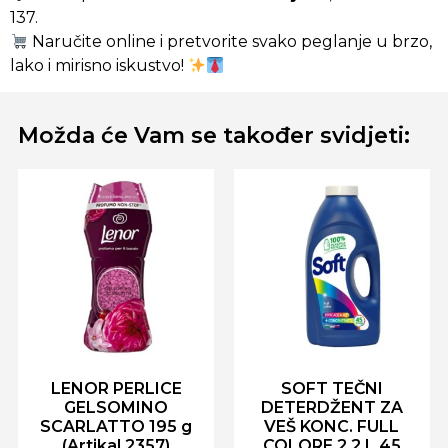
137.
Naručite online i pretvorite svako peglanje u brzo,
lako i mirisno iskustvo!
Možda će Vam se također svidjeti:
LENOR PERLICE
SOFT TEČNI
GELSOMINO
DETERDŽENT ZA
SCARLATTO 195 g
VEŠ KONC. FULL
(Artikal 2357)
COLORE 2,2 L 45