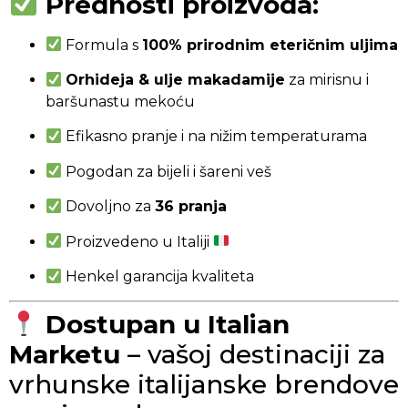
Prednosti proizvoda:
Formula s
100% prirodnim eteričnim uljima
Orhideja & ulje makadamije
za mirisnu i
baršunastu mekoću
Efikasno pranje i na nižim temperaturama
Pogodan za bijeli i šareni veš
Dovoljno za
36 pranja
Proizvedeno u Italiji
Henkel garancija kvaliteta
Dostupan u Italian
Marketu
– vašoj destinaciji za
vrhunske italijanske brendove