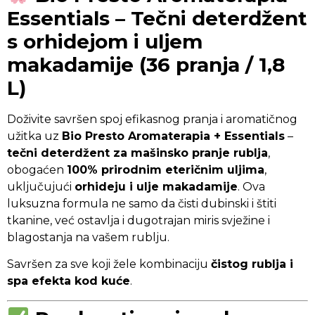
Essentials – Tečni deterdžent
s orhidejom i uljem
makadamije (36 pranja / 1,8
L)
Doživite savršen spoj efikasnog pranja i aromatičnog
užitka uz
Bio Presto Aromaterapia + Essentials
–
tečni deterdžent za mašinsko pranje rublja
,
obogaćen
100% prirodnim eteričnim uljima
,
uključujući
orhideju i ulje makadamije
. Ova
luksuzna formula ne samo da čisti dubinski i štiti
tkanine, već ostavlja i dugotrajan miris svježine i
blagostanja na vašem rublju.
Savršen za sve koji žele kombinaciju
čistog rublja i
spa efekta kod kuće
.