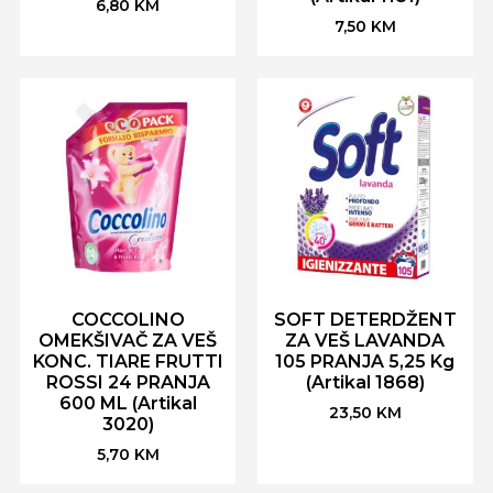
6,80
KM
7,50
KM
COCCOLINO
SOFT DETERDŽENT
OMEKŠIVAČ ZA VEŠ
ZA VEŠ LAVANDA
KONC. TIARE FRUTTI
105 PRANJA 5,25 Kg
ROSSI 24 PRANJA
(Artikal 1868)
600 ML (Artikal
23,50
KM
3020)
5,70
KM