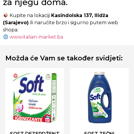
za njegu doma.
Kupite na lokaciji
Kasindolska 137, Ilidža
(Sarajevo)
ili naručite brzo i sigurno putem web
shopa:
www.italian-market.ba
Možda će Vam se također svidjeti:
SOFT DETERDŽENT
SOFT TEČNI