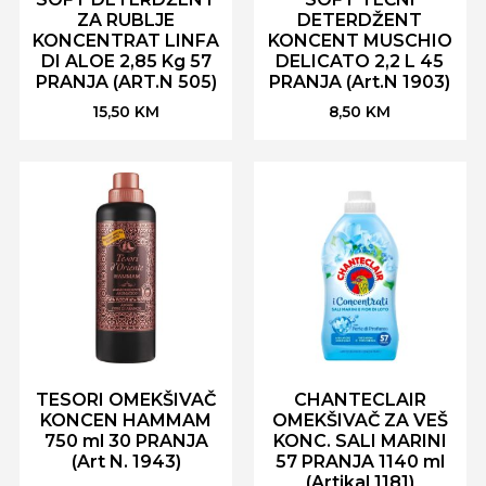
ZA RUBLJE
DETERDŽENT
KONCENTRAT LINFA
KONCENT MUSCHIO
DI ALOE 2,85 Kg 57
DELICATO 2,2 L 45
PRANJA (ART.N 505)
PRANJA (Art.N 1903)
15,50
KM
8,50
KM
TESORI OMEKŠIVAČ
CHANTECLAIR
KONCEN HAMMAM
OMEKŠIVAČ ZA VEŠ
750 ml 30 PRANJA
KONC. SALI MARINI
(Art N. 1943)
57 PRANJA 1140 ml
(Artikal 1181)