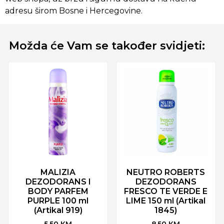
adresu širom Bosne i Hercegovine.
Možda će Vam se također svidjeti:
MALIZIA
NEUTRO ROBERTS
DEZODORANS I
DEZODORANS
BODY PARFEM
FRESCO TE VERDE E
PURPLE 100 ml
LIME 150 ml (Artikal
(Artikal 919)
1845)
5,50
KM
8,50
KM