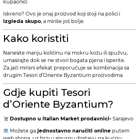
kupaonici
Iskreno? Ovo je onaj proizvod koji stoji na polici i
izgleda skupo
, a miriše još bolje.
Kako koristiti
Nanesite manju količinu na mokru kožu ili spužvu,
umasirajte dok se ne stvori bogata pjena i isperite.
Za jači mirisni efekat preporučuje se kombinacija sa
drugim Tesori d’Oriente Byzantium proizvodima.
Gdje kupiti Tesori
d’Oriente Byzantium?
Dostupno u Italian Market prodavnici-
Sarajevo
Možete ga
jednostavno naručiti online
putem
web shopa, uz brzu i sigurnu dostavu na kućnu