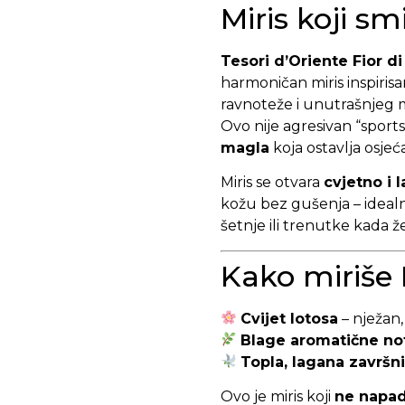
Miris koji sm
Tesori d’Oriente Fior d
harmoničan miris inspiris
ravnoteže i unutrašnjeg m
Ovo nije agresivan “sport
magla
koja ostavlja osjeć
Miris se otvara
cvjetno i 
kožu bez gušenja – ideal
šetnje ili trenutke kada ž
Kako miriše 
Cvijet lotosa
– nježan, 
Blage aromatične no
Topla, lagana završn
Ovo je miris koji
ne napa