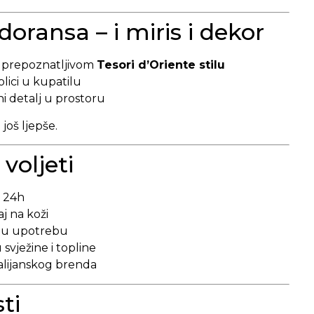
doransa – i miris i dekor
 prepoznatljivom
Tesori d’Oriente stilu
lici u kupatilu
ni detalj u prostoru
 još ljepše.
voljeti
o 24h
j na koži
nu upotrebu
vježine i topline
talijanskog brenda
ti