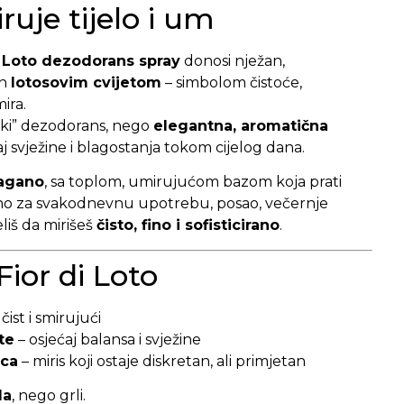
iruje tijelo i um
i Loto dezodorans spray
donosi nježan,
an
lotosovim cvijetom
– simbolom čistoće,
ira.
ski” dezodorans, nego
elegantna, aromatična
aj svježine i blagostanja tokom cijelog dana.
lagano
, sa toplom, umirujućom bazom koja prati
no za svakodnevnu upotrebu, posao, večernje
eliš da mirišeš
čisto, fino i sofisticirano
.
Fior di Loto
čist i smirujući
te
– osjećaj balansa i svježine
ica
– miris koji ostaje diskretan, ali primjetan
da
, nego grli.