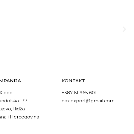
MPANIJA
KONTAKT
X doo
+387 61 965 601
indolska 137
dax.export@gmail.com
ajevo, Ilidža
na i Hercegovina