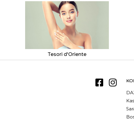
Tesori d'Oriente
KO
DA
Kas
Sar
Bos