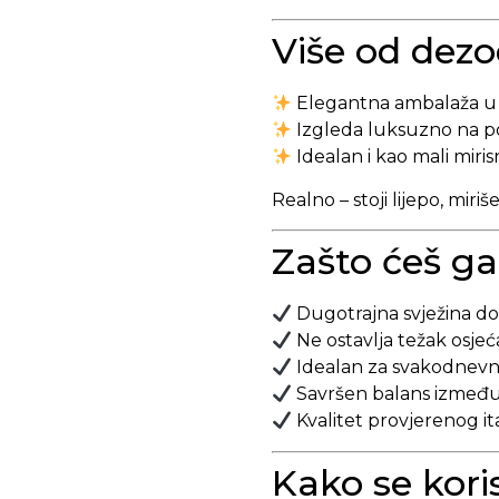
Više od dezo
Elegantna ambalaža u
Izgleda luksuzno na po
Idealan i kao mali miris
Realno – stoji lijepo, miriše
Zašto ćeš ga 
Dugotrajna svježina d
Ne ostavlja težak osjeća
Idealan za svakodnev
Savršen balans između s
Kvalitet provjerenog i
Kako se koris