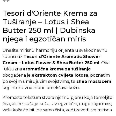
Tesori d'Oriente Krema za
Tuširanje – Lotus i Shea
Butter 250 ml | Dubinska
njega i egzotičan miris
Unesite mirisnu harmoniju orijenta u svakodnevnu
rutinu uz
Tesori d'Oriente Aromatic Shower
Cream – Lotus Flower & Shea Butter 250 ml
. Ova
luksuzna
aromatična krema za tuširanje
obogaćena je
ekstraktom cvijeta lotosa
, poznatim
po svojim umirujućim svojstvima, te
shea maslacem
koji intenzivno hrani i omekšava kožu.
Kremasta tekstura stvara nježnu pjenu koja temeljito
čisti, ali ne isušuje kožu. Uz egzotični, dugotrajni miris,
vaša koža će biti ne samo čista, već i zavodljivo mirisna.