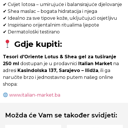
✔ Cvijet lotosa – umirujuće i balansirajuće djelovanje
✔ Shea maslac – bogata hidratacija i njega
✔ Idealno za sve tipove kože, uključujući osjetljivu
✔ Inspirisano orijentalnim ritualima ljepote
✔ Dermatološki testirano
Gdje kupiti:
Tesori d'Oriente Lotus & Shea gel za tuširanje
250 ml
dostupan je u prodavnici
Italian Market
na
adresi
Kasindolska 137, Sarajevo – Ilidža
, ili ga
naručite brzo i jednostavno putem našeg online
shopa:
www.italian-market.ba
Možda će Vam se također svidjeti: