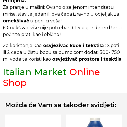
Primjena:
Za pranje u mašini: Ovisno o željenom intenzitetu
mirisa, stavite jedan ili dva čepa izravno u odjeljak za
omekšivač
u perilici veša !
(Omekšivač više nije potreban.). Dodajte deterdžent i
počnite prati kao i obično !
Za korištenje kao
osvježivač kuće i tekstila
: Sipati 1
ili 2 čepa u čistu bocu sa pumpicom,dodati 500- 750
ml vode te koristi kao
osvježivač prostora i tesktila
!
Italian Market
Online
Shop
Možda će Vam se također svidjeti: