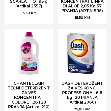
SCARLATTO 195 g
KONCENTRAT LINFA
(Artikal 2357)
DI ALOE 2,85 Kg 57
PRANJA (ART.N 505)
13,50
KM
15,50
KM
CHANTECLAIR
DASH DETERDŽENT
TEČNI DETERDŽENT
ZA VEŠ KONC.
ZA VEŠ
PROFESSIONAL 6,6
KONCENTRAT
kg 120 PRANJA
COLORE 1,26 l 28
(Artikal 2060)
PRANJA (Artikal 210)
75,00
KM