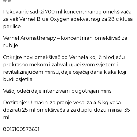
Pakovanje sadrži 700 ml koncentriranog omekšivača
za veš Vernel Blue Oxygen adekvatnog za 28 ciklusa
perilice
Vernel Aromatherapy – koncentrirani omekšivač za
rublje
Otkrijte novi omekšivač od Vernela koji čini odjeću
prekrasno mekom i zahvaljujući svom svježem i
revitalizirajućem mirisu, daje osjećaj daha kisika koji
budi osjetila
Vašoj odeći daje intenzivan i dugotrajan miris
Doziranje: U mašini za pranje veša: za 4-5 kg ​​veša
dozirati 25 ml omekšivača a za duplu dozu mirisa 35
ml
8015100573691