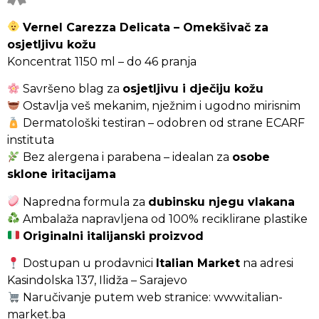
Vernel Carezza Delicata – Omekšivač za
osjetljivu kožu
Koncentrat 1150 ml – do 46 pranja
Savršeno blag za
osjetljivu i dječiju kožu
Ostavlja veš mekanim, nježnim i ugodno mirisnim
Dermatološki testiran – odobren od strane ECARF
instituta
Bez alergena i parabena – idealan za
osobe
sklone iritacijama
Napredna formula za
dubinsku njegu vlakana
Ambalaža napravljena od 100% reciklirane plastike
Originalni italijanski proizvod
Dostupan u prodavnici
Italian Market
na adresi
Kasindolska 137, Ilidža – Sarajevo
Naručivanje putem web stranice:
www.italian-
market.ba