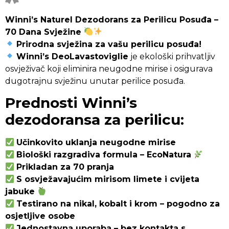
Winni’s Naturel Dezodorans za Perilicu Posuđa –
70 Dana Svježine
Prirodna svježina za vašu perilicu posuđa!
Winni’s DeoLavastoviglie
je ekološki prihvatljiv
osvježivač koji eliminira neugodne mirise i osigurava
dugotrajnu svježinu unutar perilice posuđa.
Prednosti Winni’s
dezodoransa za perilicu:
Učinkovito uklanja neugodne mirise
Biološki razgradiva formula – EcoNatura
Prikladan za 70 pranja
S osvježavajućim mirisom limete i cvijeta
jabuke
Testirano na nikal, kobalt i krom – pogodno za
osjetljive osobe
Jednostavna uporaba – bez kontakta s