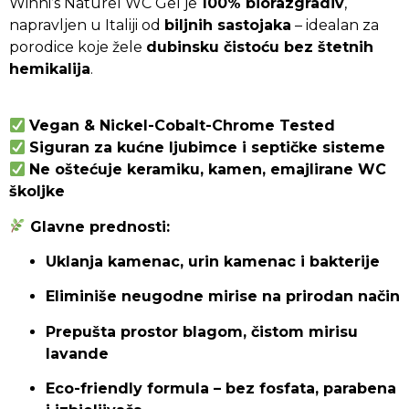
Winni’s Naturel WC Gel je
100% biorazgradiv
,
Winni’s
napravljen u Italiji od
biljnih sastojaka
– idealan za
Naturel
porodice koje žele
dubinsku čistoću bez štetnih
WC
hemikalija
.
Gel
Lavanda
750
ml
Vegan & Nickel-Cobalt-Chrome Tested
–
Siguran za kućne ljubimce i septičke sisteme
ekološki
Ne oštećuje keramiku, kamen, emajlirane WC
talijanski
gel
školjke
za
WC
Glavne prednosti:
školjku
s
Uklanja kamenac, urin kamenac i bakterije
mirisom
lavande
Eliminiše neugodne mirise na prirodan način
Prepušta prostor blagom, čistom mirisu
lavande
Eco-friendly formula – bez fosfata, parabena