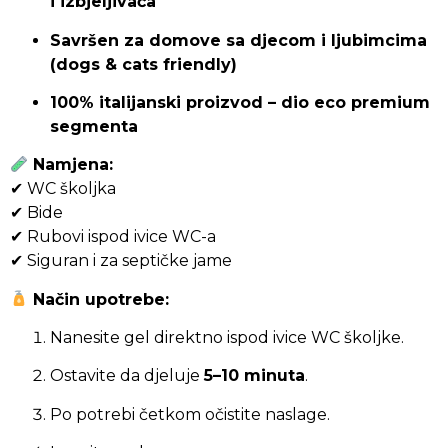
i izbjeljivača
Savršen za domove sa djecom i ljubimcima
(dogs & cats friendly)
100% italijanski proizvod – dio eco premium
segmenta
Namjena:
✔ WC školjka
✔ Bide
✔ Rubovi ispod ivice WC-a
✔ Siguran i za septičke jame
Način upotrebe:
Nanesite gel direktno ispod ivice WC školjke.
Ostavite da djeluje
5–10 minuta
.
Po potrebi četkom očistite naslage.