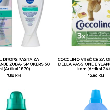
L DROPS PASTA ZA
COCCLINO VREĆICE ZA O
ANJE ZUBA- SMOKERS 50
DELLA PASSIONE E YLAN
l (Artikal 1870)
kom (Artikal 24
7,50
KM
10,90
KM