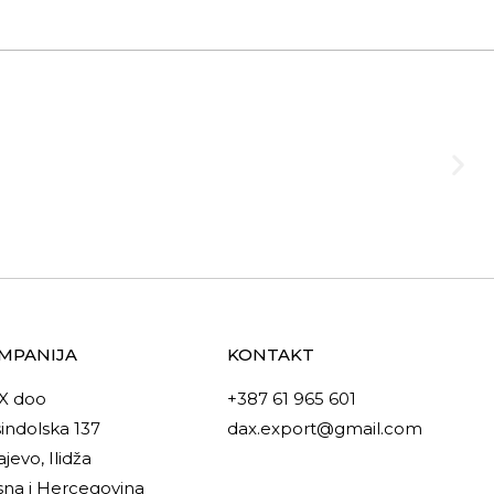
MPANIJA
KONTAKT
X doo
+387 61 965 601
indolska 137
dax.export@gmail.com
ajevo, Ilidža
na i Hercegovina