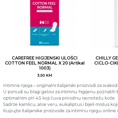
CAREFREE HIGIJENSKI ULOŠCI
CHILLY GE
COTTON FEEL NORMAL X 20 (Artikal
CICLO-CIKL
1003)
3,50
KM
Intimna njega – originalni italijanski proizvodi za svako
U ponudi su blagi gelovi za intimnu higijenu poznatih b
optimalnim pH 4.5 koji čuva prirodnu ravnotežu kože.
Sadrže kamlicu, aloe veru, eukaliptus i bijeli mošus koji 
Kupujte italijanske proizvode za intimnu njegu online u