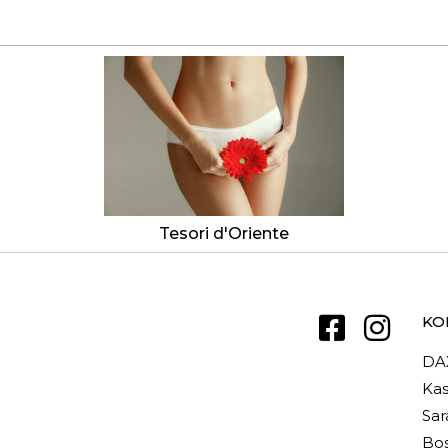
Tesori d'Oriente
KO
DA
Kas
Sar
Bos