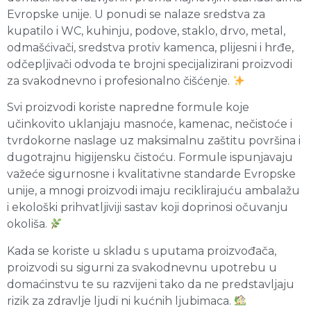
Evropske unije. U ponudi se nalaze sredstva za
kupatilo i WC, kuhinju, podove, staklo, drvo, metal,
odmašćivači, sredstva protiv kamenca, plijesni i hrđe,
odčepljivači odvoda te brojni specijalizirani proizvodi
za svakodnevno i profesionalno čišćenje.
Svi proizvodi koriste napredne formule koje
učinkovito uklanjaju masnoće, kamenac, nečistoće i
tvrdokorne naslage uz maksimalnu zaštitu površina i
dugotrajnu higijensku čistoću. Formule ispunjavaju
važeće sigurnosne i kvalitativne standarde Evropske
unije, a mnogi proizvodi imaju reciklirajuću ambalažu
i ekološki prihvatljiviji sastav koji doprinosi očuvanju
okoliša.
Kada se koriste u skladu s uputama proizvođača,
proizvodi su sigurni za svakodnevnu upotrebu u
domaćinstvu te su razvijeni tako da ne predstavljaju
rizik za zdravlje ljudi ni kućnih ljubimaca.