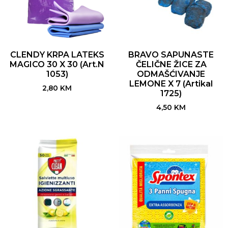
CLENDY KRPA LATEKS
BRAVO SAPUNASTE
MAGICO 30 X 30 (Art.N
ČELIČNE ŽICE ZA
1053)
ODMAŠĆIVANJE
LEMONE X 7 (Artikal
2,80
KM
1725)
4,50
KM