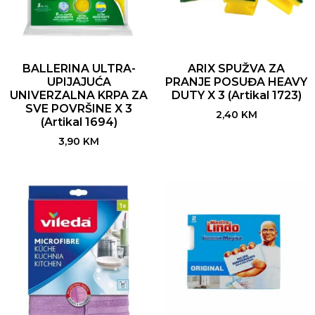
BALLERINA ULTRA-
ARIX SPUŽVA ZA
UPIJAJUĆA
PRANJE POSUĐA HEAVY
UNIVERZALNA KRPA ZA
DUTY X 3 (Artikal 1723)
SVE POVRŠINE X 3
2,40
KM
(Artikal 1694)
3,90
KM