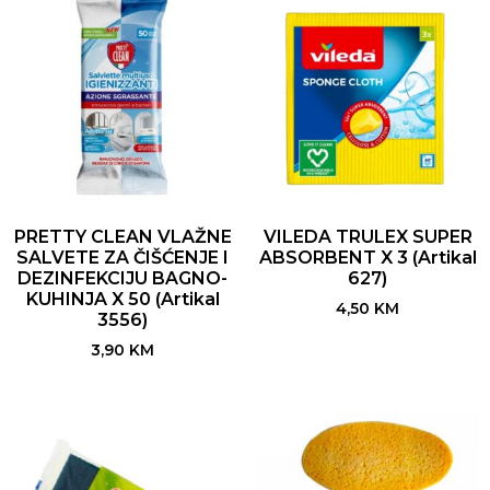
PRETTY CLEAN VLAŽNE
VILEDA TRULEX SUPER
SALVETE ZA ČIŠĆENJE I
ABSORBENT X 3 (Artikal
DEZINFEKCIJU BAGNO-
627)
KUHINJA X 50 (Artikal
4,50
KM
3556)
3,90
KM