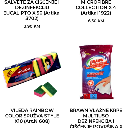
SALVETE ZA ČIŠĆENJE I
MICROFIBRE
DEZINFEKCIJU
COLLECTION X 4
EUCALIPTO X 50 (Artikal
(Artikal 1922)
3702)
6,50
KM
3,90
KM
VILEDA RAINBOW
BRAWN VLAŽNE KRPE
COLOR SPUŽVA STYLE
MULTIUSO
X10 (Art.N 608)
DEZINFEKCIJA I
ČIŠĆENJE POVRŠINA X