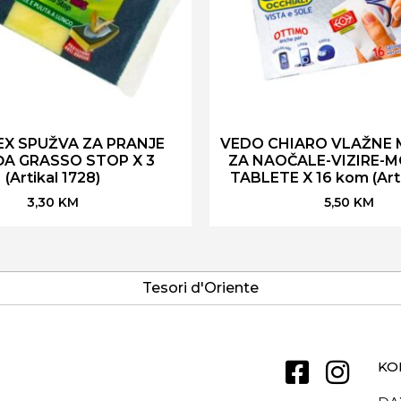
X SPUŽVA ZA PRANJE
VEDO CHIARO VLAŽNE
A GRASSO STOP X 3
ZA NAOČALE-VIZIRE-M
(Artikal 1728)
TABLETE X 16 kom (Arti
3,30
KM
5,50
KM
Tesori d'Oriente
KO