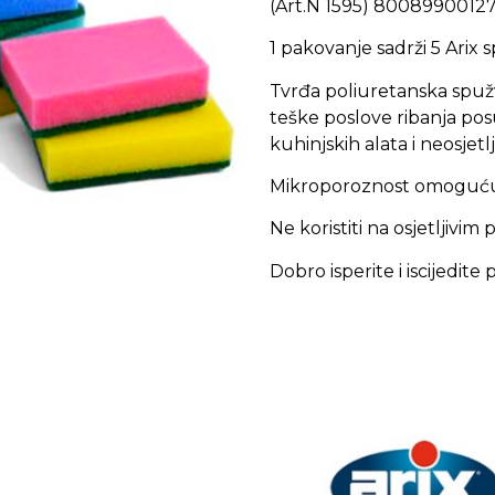
(Art.N 1595) 8008990012
1 pakovanje sadrži 5 Arix s
Tvrđa poliuretanska spužv
teške poslove ribanja posu
kuhinjskih alata i neosjetlj
Mikroporoznost omoguću
Ne koristiti na osjetljivim
Dobro isperite i iscijedite 