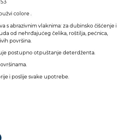
753
pužvi colore .
a s abrazivnim vlaknima: za dubinsko čišćenje i
da od nehrđajućeg čelika, roštilja, pećnica,
ivih površina.
je postupno otpuštanje deterdženta.
 površinama.
prije i poslije svake upotrebe.