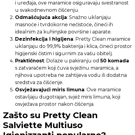
i uređaja, ove maramice osiguravaju svestranost
u svakodnevnom čišćenju.
Odmašćujuća akcija
: Snažno uklanjaju
masnoće i tvrdokorne nečistoće, čineći ih
idealnim za kuhinjske površine i aparate.
Dezinfekcija i higijena
: Pretty Clean maramice
uklanjaju do 99,9% bakterija i klica, čineći prostor
higijenski čistim i sigurnim za vašu obitelj.
Praktičnost
: Dolaze u pakiranju od
50 komada
s zatvaračem koji čuva svježinu maramica, a
njihova upotreba ne zahtijeva vodu ili dodatna
sredstva za čišćenje.
Osvježavajući miris limuna
: Ove maramice
ostavljaju dugotrajan, svjež miris limuna, koji
osvježava prostor nakon čišćenja.
Zašto su Pretty Clean
Salviette Multiuso
Igienizzanti popularne?