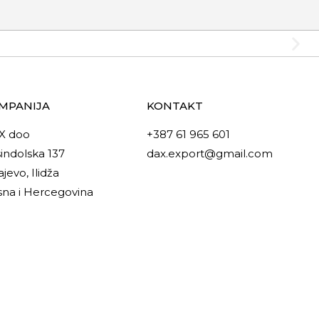
MPANIJA
KONTAKT
X doo
+387 61 965 601
indolska 137
dax.export@gmail.com
ajevo, Ilidža
na i Hercegovina