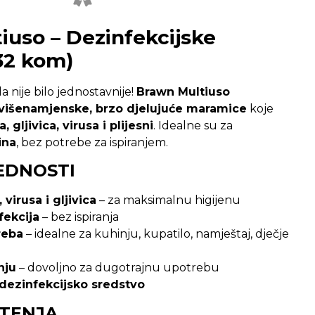
uso – Dezinfekcijske
32 kom)
 nije bilo jednostavnije!
Brawn Multiuso
višenamjenske, brzo djelujuće maramice
koje
, gljivica, virusa i plijesni
. Idealne su za
ina
, bez potrebe za ispiranjem.
EDNOSTI
 virusa i gljivica
– za maksimalnu higijenu
fekcija
– bez ispiranja
reba
– idealne za kuhinju, kupatilo, namještaj, dječje
nju
– dovoljno za dugotrajnu upotrebu
 dezinfekcijsko sredstvo
ŠTENJA