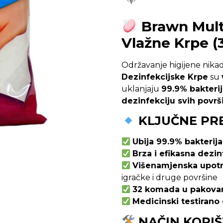
Brawn Multi
Vlažne Krpe (
Održavanje higijene nikada
Dezinfekcijske Krpe
su
uklanjaju
99.9% bakterija
dezinfekciju svih površ
KLJUČNE PR
Ubija 99.9% bakterija,
Brza i efikasna dezin
Višenamjenska upot
igračke i druge površine
32 komada u pakova
Medicinski testirano
NAČIN KORI