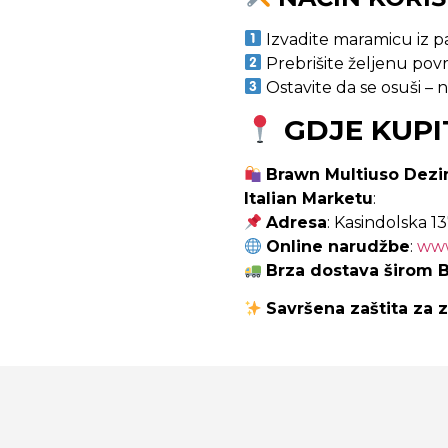
Izvadite maramicu iz p
Prebrišite željenu pov
Ostavite da se osuši – n
GDJE KUPI
Brawn Multiuso Dezi
Italian Marketu
:
Adresa
: Kasindolska 137
Online narudžbe
:
www
Brza dostava širom 
Savršena zaštita za z