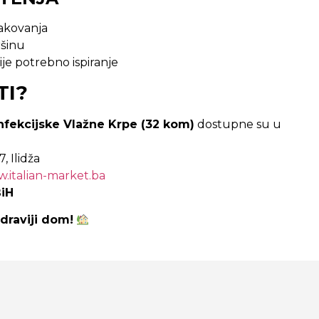
akovanja
ršinu
ije potrebno ispiranje
TI?
nfekcijske Vlažne Krpe (32 kom)
dostupne su u
, Ilidža
.italian-market.ba
BiH
draviji dom!