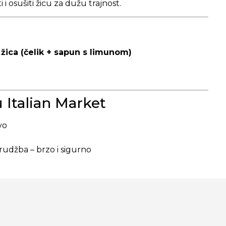
i osušiti žicu za dužu trajnost.
 žica (čelik + sapun s limunom)
Italian Market
vo
udžba – brzo i sigurno