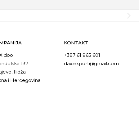
MPANIJA
KONTAKT
X doo
+387 61 965 601
indolska 137
dax.export@gmail.com
ajevo, Ilidža
na i Hercegovina