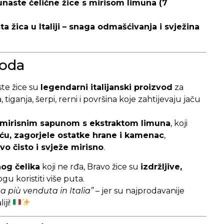
naste čelične žice s mirisom limuna (7
 žica u Italiji – snaga odmašćivanja i svježina
voda
te žice su
legendarni italijanski proizvod
za
tiganja, šerpi, rerni i površina koje zahtijevaju jaču
mirisnim sapunom s ekstraktom limuna
, koji
ću, zagorjele ostatke hrane i kamenac
,
avo čisto i svježe mirisno
.
nog čelika
koji ne rđa, Bravo žice su
izdržljive,
ogu koristiti više puta.
ta più venduta in Italia”
– jer su najprodavanije
iji!