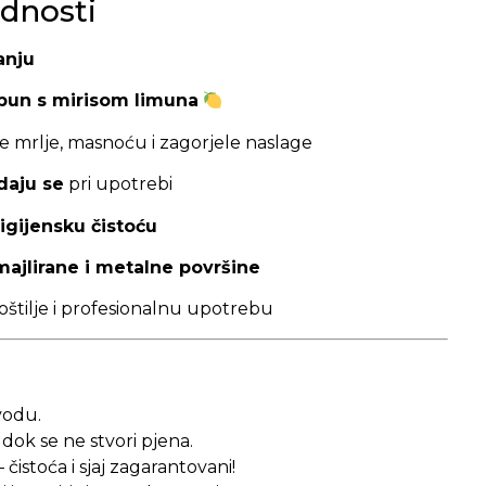
dnosti
anju
pun s mirisom limuna
e mrlje, masnoću i zagorjele naslage
daju se
pri upotrebi
 higijensku čistoću
majlirane i metalne površine
roštilje i profesionalnu upotrebu
vodu.
 dok se ne stvori pjena.
– čistoća i sjaj zagarantovani!