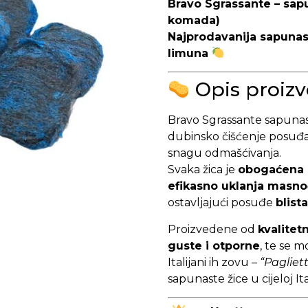
Bravo Sgrassante – sapu
komada)
Najprodavanija sapunasta
limuna
Opis proiz
Bravo Sgrassante sapunas
dubinsko čišćenje posuđa, 
snagu odmašćivanja.
Svaka žica je
obogaćena 
efikasno uklanja masno
ostavljajući posuđe
blist
Proizvedene od
kvalitet
guste i otporne
, te se m
Italijani ih zovu –
“Pagliet
sapunaste žice u cijeloj Ital