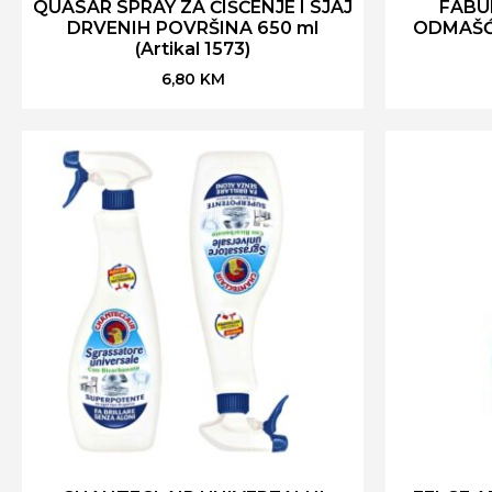
QUASAR SPRAY ZA ČIŠĆENJE I SJAJ
FABU
DRVENIH POVRŠINA 650 ml
ODMAŠĆ
(Artikal 1573)
6,80
KM