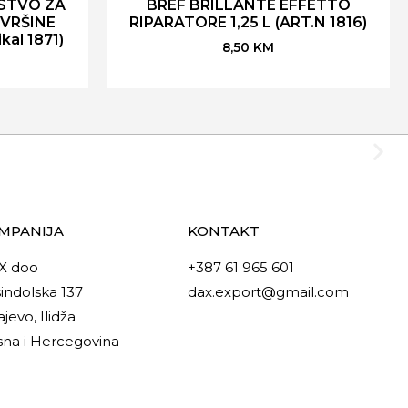
STVO ZA
BREF BRILLANTE EFFETTO
OVRŠINE
RIPARATORE 1,25 L (ART.N 1816)
kal 1871)
8,50
KM
MPANIJA
KONTAKT
X doo
+387 61 965 601
indolska 137
dax.export@gmail.com
ajevo, Ilidža
na i Hercegovina