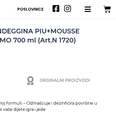
POSLOVNICE
NDEGGINA PIU+MOUSSE
O 700 ml (Art.N 1720)
ORGINALNI PROIZVODI
oj formuli: – Odmašćuje i dezinficira površine u
 vaše dijete igra i jede.