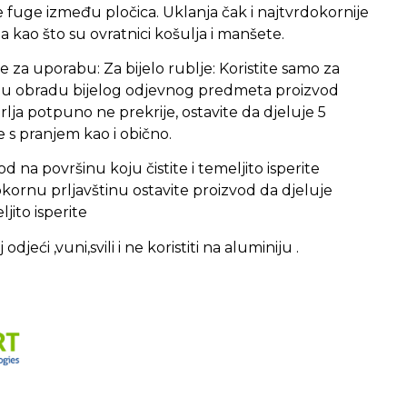
uje fuge između pločica. Uklanja čak i najtvrdokornije
ja kao što su ovratnici košulja i manšete.
 za uporabu: Za bijelo rublje: Koristite samo za
dnu obradu bijelog odjevnog predmeta proizvod
lja potpuno ne prekrije, ostavite da djeluje 5
e s pranjem kao i obično.
d na površinu koju čistite i temeljito isperite
ornu prljavštinu ostavite proizvod da djeluje
jito isperite
djeći ,vuni,svili i ne koristiti na aluminiju .