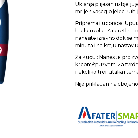
Uklanja plijesan i izbjelj
mrlje s vašeg bijelog rubl
Priprema i uporaba: Upute
bijelo rublje. Za pretho
nanesite izravno dok se mr
minuta i na kraju nastavit
Za kuću : Nanesite proizvo
krpom/spužvom. Za tvrdok
nekoliko trenutaka i temel
Nije prikladan na obojenoj o