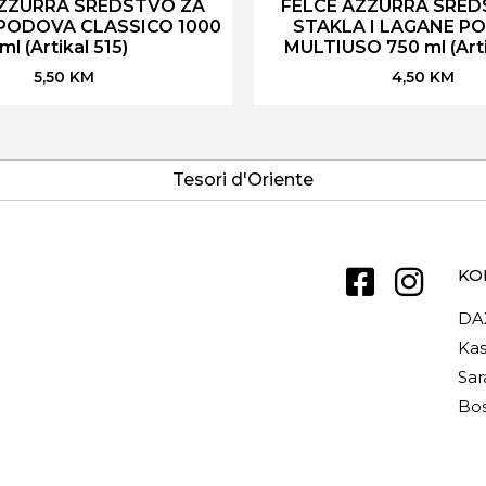
AZZURRA SREDSTVO ZA
FELCE AZZURRA SRED
 PODOVA CLASSICO 1000
STAKLA I LAGANE P
ml (Artikal 515)
MULTIUSO 750 ml (Arti
5,50
KM
4,50
KM
Tesori d'Oriente
KO
DA
Kas
Sar
Bos