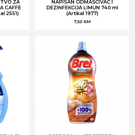
STVO ZA
NAPISAN ODMAŠĆIVAČ I
A CAFFE
DEZINFEKCIJA LIMUN 740 ml
al 2551)
(Artikal 1977)
7,50
KM