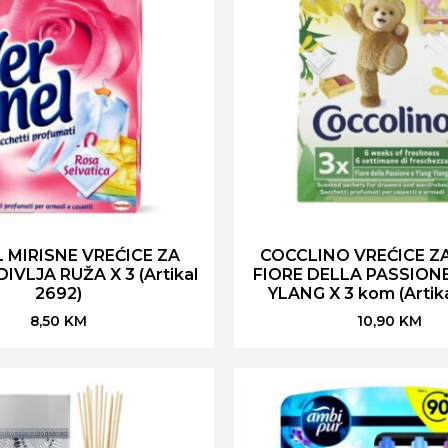
 MIRISNE VREĆICE ZA
COCCLINO VREĆICE Z
VLJA RUŽA X 3 (Artikal
FIORE DELLA PASSION
2692)
YLANG X 3 kom (Artik
8,50
KM
10,90
KM