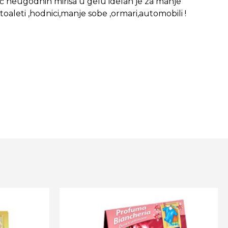
tač neugodnih mirisa u gelu idelan je za manje
toaleti ,hodnici,manje sobe ,ormari,automobili !