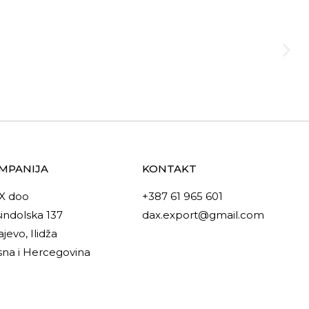
MPANIJA
KONTAKT
X doo
+387 61 965 601
indolska 137
dax.export@gmail.com
ajevo, Ilidža
na i Hercegovina