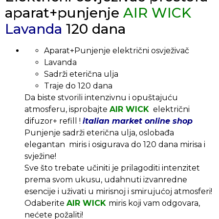
aparat+punjenje
AIR WICK
Lavanda
120 dana
Aparat+Punjenje električni osvježivač
Lavanda
Sadrži eterična ulja
Traje do 120 dana
Da biste stvorili intenzivnu i opuštajuću
atmosferu, isprobajte
AIR WICK
električni
difuzor+ refill !
italian market online shop
Punjenje sadrži eterična ulja, oslobađa
elegantan miris i osigurava do 120 dana mirisa i
svježine!
Sve što trebate učiniti je prilagoditi intenzitet
prema svom ukusu, udahnuti izvanredne
esencije i uživati ​​u mirisnoj i smirujućoj atmosferi!
Odaberite
AIR WICK
miris koji vam odgovara,
nećete požaliti!