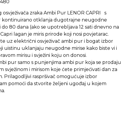
9480
og osvježivača zraka Ambi Pur LENOR CAPRI s
 kontinuirano otklanja dugotrajne neugodne
is i do 80 dana (ako se upotrebljava 12 sati dnevno na
Capri lagan je miris prirode koji nosi povjetarac.
te uz električni osvježivač ambi pur i bogat izbor
oji uistinu uklanjaju neugodne mirise kako biste vi i
pravom mirisu i svježini koju on donosi.
mbi pur samo s punjenjima ambi pur koja se prodaju
m svježinom i mirisom koje ćete primjećivati dan za
 Prilagodljivi raspršivač omogućuje izbor
e vam pomoći da stvorite željeni ugođaj u kojem
na.