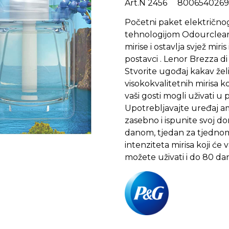
Art.N 2456 800654026
Početni paket električn
tehnologijom Odourclear
mirise i ostavlja svjež mir
postavci . Lenor Brezza di 
Stvorite ugođaj kakav želi
visokokvalitetnih mirisa k
vaši gosti mogli uživati u 
Upotrebljavajte uređaj a
zasebno i ispunite svoj do
danom, tjedan za tjednom.
intenziteta mirisa koji ć
možete uživati i do 80 da