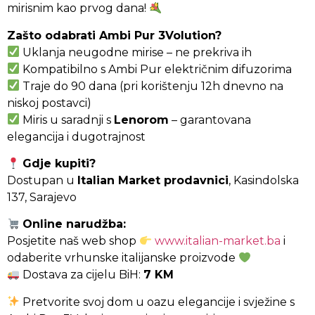
mirisnim kao prvog dana!
Zašto odabrati Ambi Pur 3Volution?
Uklanja neugodne mirise – ne prekriva ih
Kompatibilno s Ambi Pur električnim difuzorima
Traje do 90 dana (pri korištenju 12h dnevno na
niskoj postavci)
Miris u saradnji s
Lenorom
– garantovana
elegancija i dugotrajnost
Gdje kupiti?
Dostupan u
Italian Market prodavnici
, Kasindolska
137, Sarajevo
Online narudžba:
Posjetite naš web shop
www.italian-market.ba
i
odaberite vrhunske italijanske proizvode
Dostava za cijelu BiH:
7 KM
Pretvorite svoj dom u oazu elegancije i svježine s