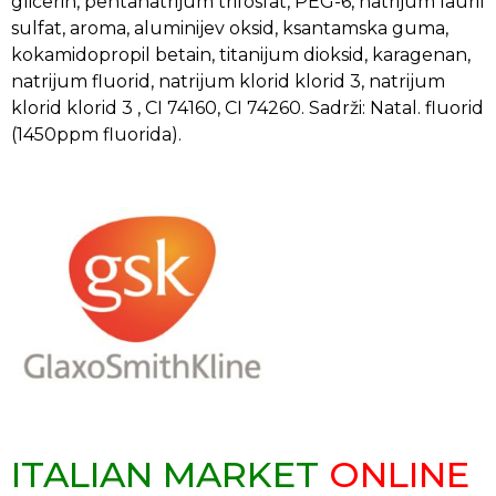
glicerin, pentanatrijum trifosfat, PEG-6, natrijum lauril
sulfat, aroma, aluminijev oksid, ksantamska guma,
kokamidopropil betain, titanijum dioksid, karagenan,
natrijum fluorid, natrijum klorid klorid 3, natrijum
klorid klorid 3 , CI 74160, CI 74260. Sadrži: Natal. fluorid
(1450ppm fluorida).
ITALIAN MARKET
ONLINE