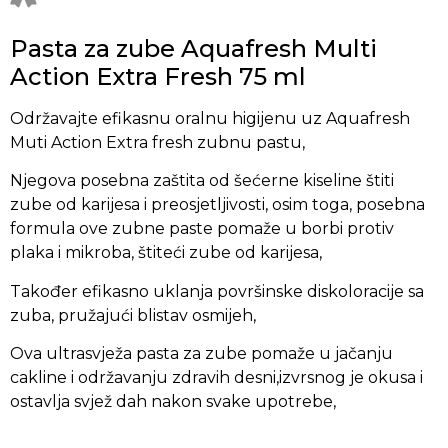
Pasta za zube Aquafresh Multi
Action Extra Fresh 75 ml
Održavajte efikasnu oralnu higijenu uz Aquafresh
Muti Action Extra fresh zubnu pastu,
Njegova posebna zaštita od šećerne kiseline štiti
zube od karijesa i preosjetljivosti, osim toga, posebna
formula ove zubne paste pomaže u borbi protiv
plaka i mikroba, štiteći zube od karijesa,
Također efikasno uklanja površinske diskoloracije sa
zuba, pružajući blistav osmijeh,
Ova ultrasvježa pasta za zube pomaže u jačanju
cakline i održavanju zdravih desni,izvrsnog je okusa i
ostavlja svjež dah nakon svake upotrebe,