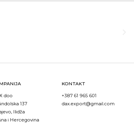
MPANIJA
KONTAKT
X doo
+387 61 965 601
indolska 137
dax.export@gmail.com
ajevo, Ilidža
na i Hercegovina