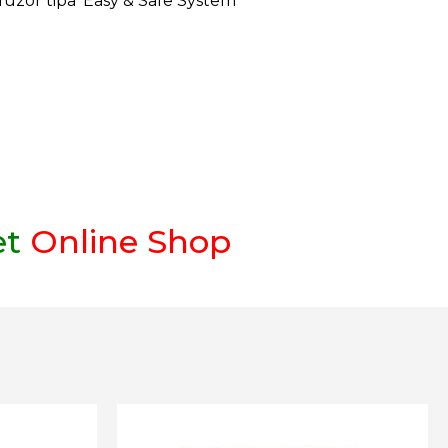
difuzor tipa ‘Easy & Safe System’
et
Online Shop