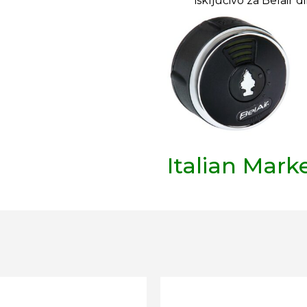
isključivo za Belair 
Italian Mark