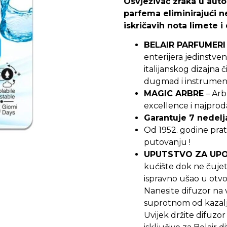
Osvježivač zraka u aut
parfema eliminirajući 
iskričavih nota limete i
BELAIR PARFUMERI
enterijera jedinstven
italijanskog dizajna 
dugmad i instrument
MAGIC ARBRE
– Arb
excellence i najprodav
Garantuje 7 nedelj
Od 1952. godine prat
putovanju !
UPUTSTVO ZA UP
kućište dok ne čujete
ispravno ušao u otvor
Nanesite difuzor na 
suprotnom od kazaljk
Uvijek držite difuz