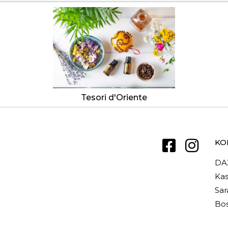
Tesori d'Oriente
KO
DA
Kas
Sar
Bos