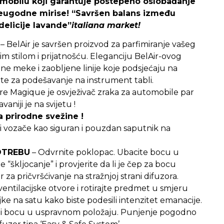
omobilu koji garantuje postepeno oslobađanje
neugodne mirise! “Savršen balans između
 delicije lavande”
italiana market!
– BelAir je savršen proizvod za parfimiranje vašeg
im stilom i prijatnošću. Eleganciju BelAir-ovog
čine meke i zaobljene linije koje podsjećaju na
e za podešavanje na instrument tabli.
re Magique je osvježivač zraka za automobile par
aniji je na svijetu !
a prirodne svežine !
i vozače kao siguran i pouzdan saputnik na
OTREBU
– Odvrnite poklopac. Ubacite bocu u
 “škljocanje” i provjerite da li je čep za bocu
 za pričvršćivanje na stražnjoj strani difuzora.
ventilacijske otvore i rotirajte predmet u smjeru
e na satu kako biste podesili intenzitet emanacije.
or i bocu u uspravnom položaju. Punjenje pogodno