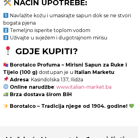
NAČIN UPOTREBE:
Navlažite kožu i umasirajte sapun dok se ne stvori
bogata pjena
Temeljno isperite toplom vodom
Uživajte u svježem i dugotrajnom mirisu
GDJE KUPITI?
Borotalco Profuma – Mirisni Sapun za Ruke i
Tijelo (100 g)
dostupan je u
Italian Marketu
:
Adresa
: Kasindolska 137, Ilidža
Online narudžbe
:
www.italian-market.ba
Brza dostava širom BiH
Borotalco – Tradicija njege od 1904. godine!