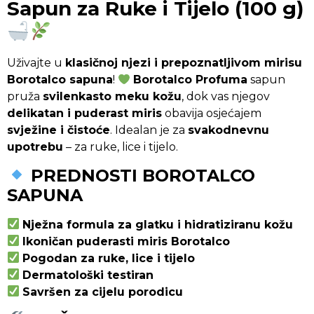
Sapun za Ruke i Tijelo (100 g)
Uživajte u
klasičnoj njezi i prepoznatljivom mirisu
Borotalco sapuna
!
Borotalco Profuma
sapun
pruža
svilenkasto meku kožu
, dok vas njegov
delikatan i puderast miris
obavija osjećajem
svježine i čistoće
. Idealan je za
svakodnevnu
upotrebu
– za ruke, lice i tijelo.
PREDNOSTI BOROTALCO
SAPUNA
Nježna formula za glatku i hidratiziranu kožu
Ikoničan puderasti miris Borotalco
Pogodan za ruke, lice i tijelo
Dermatološki testiran
Savršen za cijelu porodicu