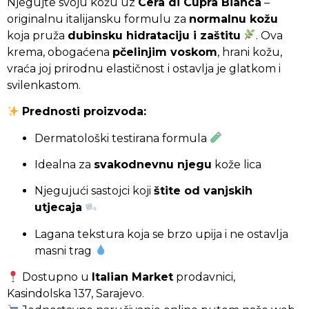
Njegujte svoju kožu uz
Cera di Cupra Bianca
–
Cera
originalnu italijansku formulu za
normalnu kožu
di
koja pruža
dubinsku hidrataciju i zaštitu
. Ova
Cupra
krema, obogaćena
pčelinjim voskom
, hrani kožu,
Bianca
Krema
vraća joj prirodnu elastičnost i ostavlja je glatkom i
za
svilenkastom.
Lice
75
Prednosti proizvoda:
ml
Dermatološki testirana formula
Idealna za
svakodnevnu njegu
kože lica
Njegujući sastojci koji
štite od vanjskih
utjecaja
Lagana tekstura koja se brzo upija i ne ostavlja
masni trag
Dostupno u
Italian Market
prodavnici,
Kasindolska 137, Sarajevo.