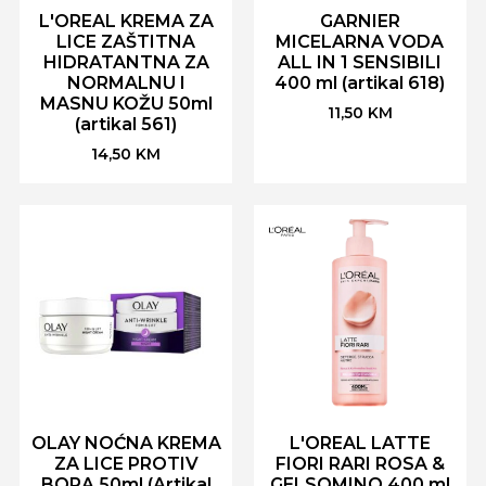
L'OREAL KREMA ZA
GARNIER
LICE ZAŠTITNA
MICELARNA VODA
HIDRATANTNA ZA
ALL IN 1 SENSIBILI
NORMALNU I
400 ml (artikal 618)
MASNU KOŽU 50ml
11,50
KM
(artikal 561)
14,50
KM
OLAY NOĆNA KREMA
L'OREAL LATTE
ZA LICE PROTIV
FIORI RARI ROSA &
BORA 50ml (Artikal
GELSOMINO 400 ml