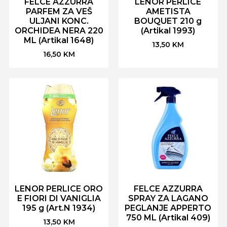
FELCE AZZURRA
LENOR PERLICE
PARFEM ZA VEŠ
AMETISTA
ULJANI KONC.
BOUQUET 210 g
ORCHIDEA NERA 220
(Artikal 1993)
ML (Artikal 1648)
13,50
KM
16,50
KM
LENOR PERLICE ORO
FELCE AZZURRA
E FIORI DI VANIGLIA
SPRAY ZA LAGANO
195 g (Art.N 1934)
PEGLANJE APPERTO
750 ML (Artikal 409)
13,50
KM