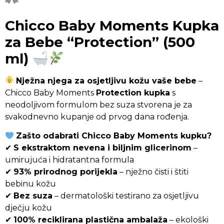
Chicco Baby Moments Kupka
za Bebe “Protection” (500
ml)
Nježna njega za osjetljivu kožu vaše bebe
–
Chicco Baby Moments
Protection kupka
s
neodoljivom formulom bez suza stvorena je za
svakodnevno kupanje od prvog dana rođenja.
Zašto odabrati Chicco Baby Moments kupku?
✔
S ekstraktom nevena i biljnim glicerinom
–
umirujuća i hidratantna formula
✔
93% prirodnog porijekla
– nježno čisti i štiti
bebinu kožu
✔
Bez suza
– dermatološki testirano za osjetljivu
dječju kožu
✔
100% reciklirana plastična ambalaža
– ekološki