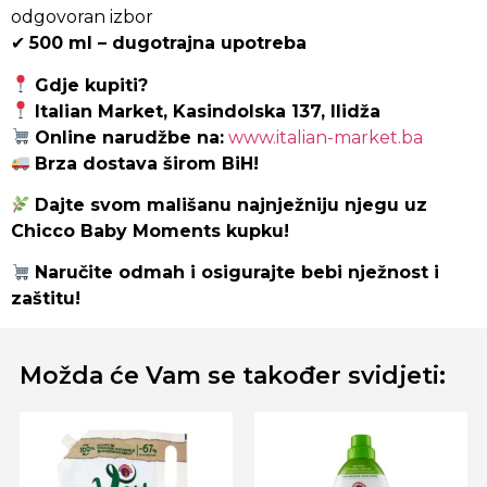
odgovoran izbor
✔
500 ml – dugotrajna upotreba
Gdje kupiti?
Italian Market, Kasindolska 137, Ilidža
Online narudžbe na:
www.italian-market.ba
Brza dostava širom BiH!
Dajte svom mališanu najnježniju njegu uz
Chicco Baby Moments kupku!
Naručite odmah i osigurajte bebi nježnost i
zaštitu!
Možda će Vam se također svidjeti: