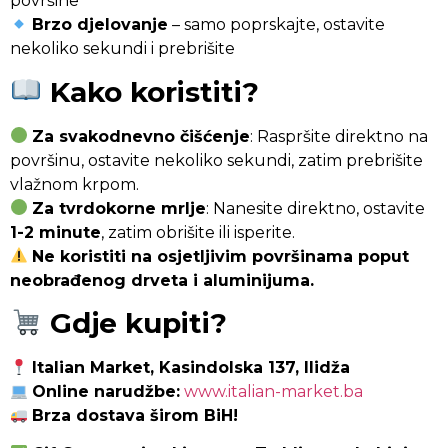
površine
Brzo djelovanje
– samo poprskajte, ostavite
nekoliko sekundi i prebrišite
Kako koristiti?
Za svakodnevno čišćenje
: Raspršite direktno na
površinu, ostavite nekoliko sekundi, zatim prebrišite
vlažnom krpom.
Za tvrdokorne mrlje
: Nanesite direktno, ostavite
1-2 minute
, zatim obrišite ili isperite.
Ne koristiti na osjetljivim površinama poput
neobrađenog drveta i aluminijuma.
Gdje kupiti?
Italian Market, Kasindolska 137, Ilidža
Online narudžbe:
www.italian-market.ba
Brza dostava širom BiH!