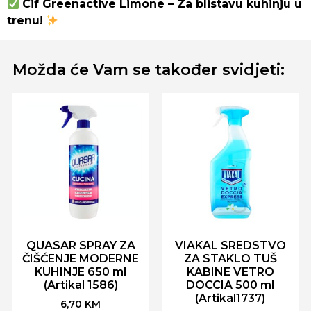
Cif Greenactive Limone – Za blistavu kuhinju u
trenu!
Možda će Vam se također svidjeti:
QUASAR SPRAY ZA
VIAKAL SREDSTVO
ČIŠĆENJE MODERNE
ZA STAKLO TUŠ
KUHINJE 650 ml
KABINE VETRO
(Artikal 1586)
DOCCIA 500 ml
(Artikal1737)
6,70
KM