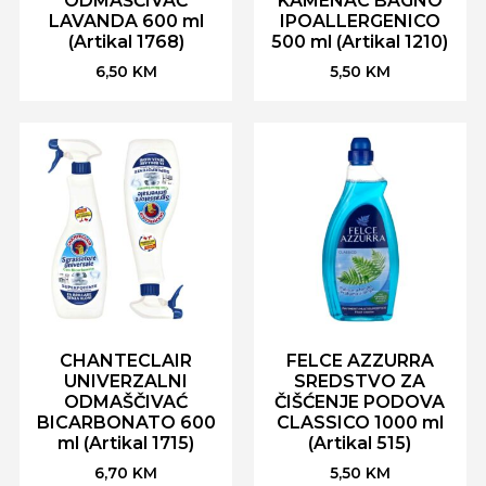
ODMAŠĆIVAČ
KAMENAC BAGNO
LAVANDA 600 ml
IPOALLERGENICO
(Artikal 1768)
500 ml (Artikal 1210)
6,50
KM
5,50
KM
CHANTECLAIR
FELCE AZZURRA
UNIVERZALNI
SREDSTVO ZA
ODMAŠČIVAĆ
ČIŠĆENJE PODOVA
BICARBONATO 600
CLASSICO 1000 ml
ml (Artikal 1715)
(Artikal 515)
6,70
KM
5,50
KM