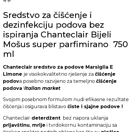
Sredstvo za čišćenje i
dezinfekciju podova bez
ispiranja Chanteclair Bijeli
Mošus super parfimirano 750
ml
Chanteclair
sredstvo za podove Marsiglia E
Limone
je visokokvalitetno rješenje za
čišćenje
podov
a posebno razvijeno za temeljno
čišćenje
podova
!
italian market
Svojom posebnom formulom nudi efikasne rezultate
čišćenja i osigurava blistavo
čiste i sjajne podove !
Chanteclair
deterdžent
bez napora uklanja
prljavštinu
,
mrlje
i tvrdokornu kontaminaciju sa