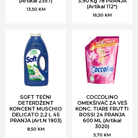
(Artikal 2357)
3,90 Kg 78 PRANJA
(Artikal 112*)
13,50
KM
16,50
KM
SOFT TEČNI
COCCOLINO
DETERDŽENT
OMEKŠIVAČ ZA VEŠ
KONCENT MUSCHIO
KONC. TIARE FRUTTI
DELICATO 2,2 L 45
ROSSI 24 PRANJA
PRANJA (Art.N 1903)
600 ML (Artikal
3020)
8,50
KM
5,70
KM