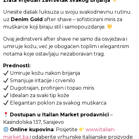
Zlata vrijedan završetak svakog brijanja
Unesite dašak luksuza u svoju svakodnevnu rutinu
uz
Denim Gold
after shave – sofisticirani miris za
muškarce koji biraju stil i samopouzdanje.
Ovaj jedinstveni after shave ne samo da osvježava i
umiruje kožu, već je obogaćen toplim i elegantnim
notama koje ostavljaju nezaboravan trag.
Prednosti:
Umiruje kožu nakon brijanja
Smanjuje iritacije i crvenilo
Dugotrajan, profinjen i topao miris
Idealan za svaki tip kože
Elegantan poklon za svakog muškarca
Dostupan u Italian Market prodavnici
–
Kasindolska 137, Sarajevo
Online kupovina
: Posjetite
www.italian-
market.ba
i odaberite vrhunske italijanske proizvode