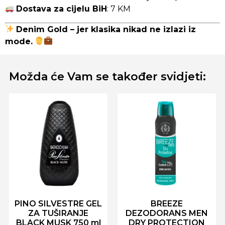
Dostava za cijelu BiH
: 7 KM
Denim Gold – jer klasika nikad ne izlazi iz
mode.
Možda će Vam se također svidjeti:
PINO SILVESTRE GEL
BREEZE
ZA TUŠIRANJE
DEZODORANS MEN
BLACK MUSK 750 ml
DRY PROTECTION