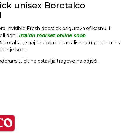
ick unisex Borotalco
l
a Invisible Fresh deostick osigurava efikasnu i
li dan !
italian market online shop
crotalku, znoj se upija i neutrališe neugodan miris
sanje kože !
dorans stick ne ostavlja tragove na odjeći .