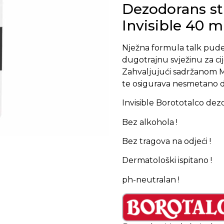
Dezodorans st
Invisible 40 m
Nježna formula talk puder
dugotrajnu svježinu za cije
Zahvaljujući sadržanom Mi
te osigurava nesmetano di
Invisible Borototalco dezo
Bez alkohola !
Bez tragova na odjeći !
Dermatološki ispitano !
ph-neutralan !