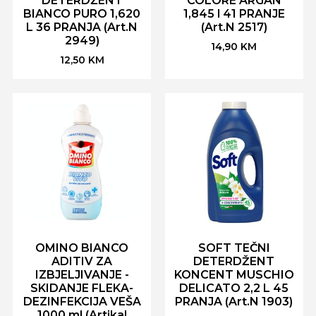
DETERDŽENT
COLORE ARGAN
BIANCO PURO 1,620
1,845 l 41 PRANJE
L 36 PRANJA (Art.N
(Art.N 2517)
2949)
14,90
KM
12,50
KM
OMINO BIANCO
SOFT TEČNI
ADITIV ZA
DETERDŽENT
IZBJELJIVANJE -
KONCENT MUSCHIO
SKIDANJE FLEKA-
DELICATO 2,2 L 45
DEZINFEKCIJA VEŠA
PRANJA (Art.N 1903)
1000 ml (Artikal