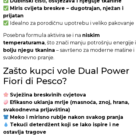
Dubinski čisti, osvježava i njeguje tkanine
Miris cvijeta breskve – dugotrajan, nježan i
prijatan
Idealno za porodičnu upotrebu i veliko pakovanje
Posebna formula aktivira se i na
niskim
temperaturama
, što znači manju potrošnju energije i
bolju njegu tkanina
– savršeno za moderne mašine i
svakodnevno pranje.
Zašto kupci vole Dual Power
Fiori di Pesco?
Svježina breskvinih cvjetova
Efikasno uklanja mrlje (masnoća, znoj, hrana,
svakodnevna prljavština)
Meko i mirisno rublje nakon svakog pranja
Tekući deterdžent koji se lako ispire i ne
ostavlja tragove