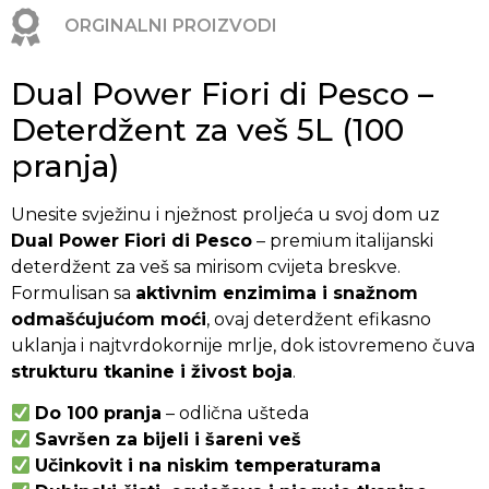
ORGINALNI PROIZVODI
Dual Power Fiori di Pesco –
Deterdžent za veš 5L (100
pranja)
Unesite svježinu i nježnost proljeća u svoj dom uz
Dual Power Fiori di Pesco
– premium italijanski
deterdžent za veš sa mirisom cvijeta breskve.
Formulisan sa
aktivnim enzimima i snažnom
odmašćujućom moći
, ovaj deterdžent efikasno
uklanja i najtvrdokornije mrlje, dok istovremeno čuva
strukturu tkanine i živost boja
.
Do 100 pranja
– odlična ušteda
Savršen za bijeli i šareni veš
Učinkovit i na niskim temperaturama