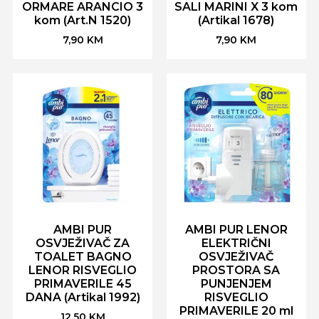
ORMARE ARANCIO 3
SALI MARINI X 3 kom
kom (Art.N 1520)
(Artikal 1678)
7,90
KM
7,90
KM
AMBI PUR
AMBI PUR LENOR
OSVJEŽIVAČ ZA
ELEKTRIČNI
TOALET BAGNO
OSVJEŽIVAČ
LENOR RISVEGLIO
PROSTORA SA
PRIMAVERILE 45
PUNJENJEM
DANA (Artikal 1992)
RISVEGLIO
PRIMAVERILE 20 ml
12,50
KM