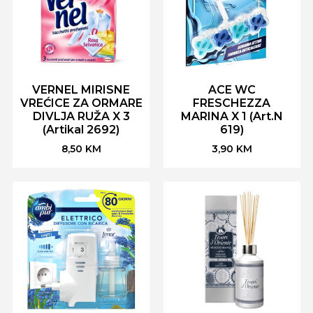
VERNEL MIRISNE
ACE WC
VREĆICE ZA ORMARE
FRESCHEZZA
DIVLJA RUŽA X 3
MARINA X 1 (Art.N
(Artikal 2692)
619)
8,50
KM
3,90
KM