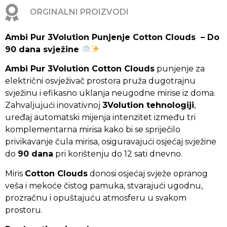
ORGINALNI PROIZVODI
Ambi Pur 3Volution Punjenje Cotton Clouds – Do
90 dana svježine
Ambi Pur 3Volution Cotton Clouds
punjenje za
električni osvježivač prostora pruža dugotrajnu
svježinu i efikasno uklanja neugodne mirise iz doma.
Zahvaljujući inovativnoj
3Volution tehnologiji
,
uređaj automatski mijenja intenzitet između tri
komplementarna mirisa kako bi se spriječilo
privikavanje čula mirisa, osiguravajući osjećaj svježine
do
90 dana
pri korištenju do 12 sati dnevno.
Miris
Cotton Clouds
donosi osjećaj svježe opranog
veša i mekoće čistog pamuka, stvarajući ugodnu,
prozračnu i opuštajuću atmosferu u svakom
prostoru.