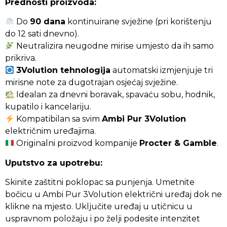
Prednosti proizvoda:
Do
90 dana
kontinuirane svježine (pri korištenju
do 12 sati dnevno).
Neutralizira neugodne mirise umjesto da ih samo
prikriva.
3Volution tehnologija
automatski izmjenjuje tri
mirisne note za dugotrajan osjećaj svježine.
Idealan za dnevni boravak, spavaću sobu, hodnik,
kupatilo i kancelariju.
Kompatibilan sa svim
Ambi Pur 3Volution
električnim uređajima.
Originalni proizvod kompanije
Procter & Gamble
.
Uputstvo za upotrebu:
Skinite zaštitni poklopac sa punjenja. Umetnite
bočicu u Ambi Pur 3Volution električni uređaj dok ne
klikne na mjesto. Uključite uređaj u utičnicu u
uspravnom položaju i po želji podesite intenzitet